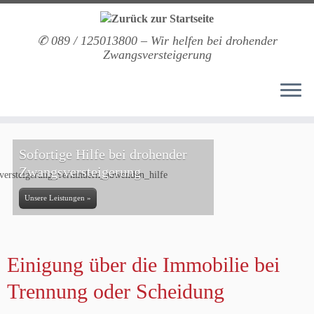
Zum
Inhalt
springen
✆ 089 / 125013800 – Wir helfen bei drohender
Zwangsversteigerung
Lässt sich Ihre
Zwangsversteigerung
abwenden?
jetzt: 24h Sofort-Check starten »
Einigung über die Immobilie bei
Trennung oder Scheidung