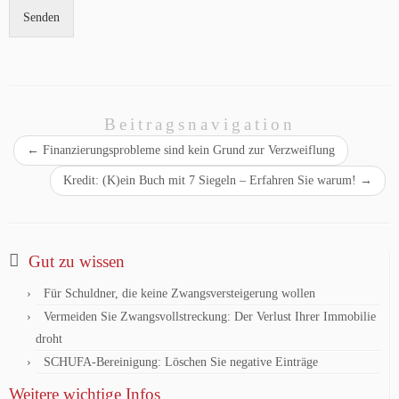
*
b
m
Senden
o
e
x
r
e
N
n
a
*
m
e
Beitragsnavigation
C
←
Finanzierungsprobleme sind kein Grund zur Verzweiflung
h
e
Kredit: (K)ein Buch mit 7 Siegeln – Erfahren Sie warum!
→
c
k
b
o
x
Gut zu wissen
e
Für Schuldner, die keine Zwangsversteigerung wollen
n
Vermeiden Sie Zwangsvollstreckung: Der Verlust Ihrer Immobilie
droht
SCHUFA-Bereinigung: Löschen Sie negative Einträge
Weitere wichtige Infos