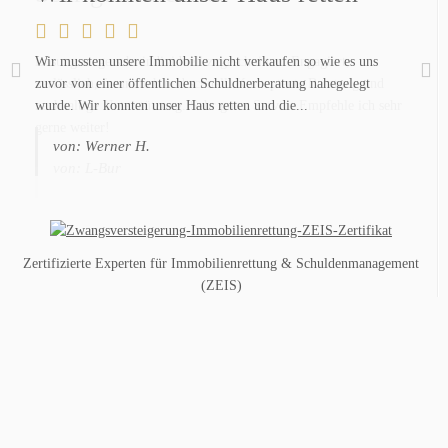
Wir mussten unsere Immobilie nicht verkaufen so wie es uns
Lösungswege sehr individuell zugeschnitten. Engagiert,
zuvor von einer öffentlichen Schuldnerberatung nahegelegt
verlässlich, freundlich und schnell. Komeptente Beratung und
wurde. Wir konnten unser Haus retten und die...
nachhaltige Unterstützung. Sehr guter Service.Empfehle ich sehr
gerne weiter!
von: Werner H.
von: L-Bur
Zertifizierte Experten für Immobilienrettung & Schuldenmanagement
(ZEIS)