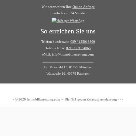
____________________________
Wir beantworten Ihre
Online-Anfrage
innerhalb von 24 Stunden
So erreichen Sie uns
Telefon bundesweit:
089 / 125013800
Telefon NRW:
02102 / 9934065
eMail:
info@immobilienrettung.com
____________________________
Am Moosfeld 13, 81829 München
Wallstraße 16, 40878 Ratingen
·
© 2026
Immobilienrettung.com ✓ Die Nr.1 gegen Zwangsversteigerung
·
·
·