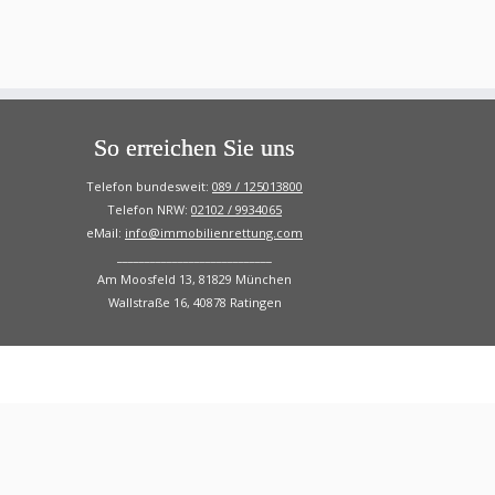
So erreichen Sie uns
Telefon bundesweit:
089 / 125013800
Telefon NRW:
02102 / 9934065
eMail:
info@immobilienrettung.com
____________________________
Am Moosfeld 13, 81829 München
Wallstraße 16, 40878 Ratingen