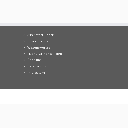
24h Sofort-Check
Unsere Erfolge
Wissenswertes
Lizenzpartner werden
Über uns
Datenschutz
Impressum