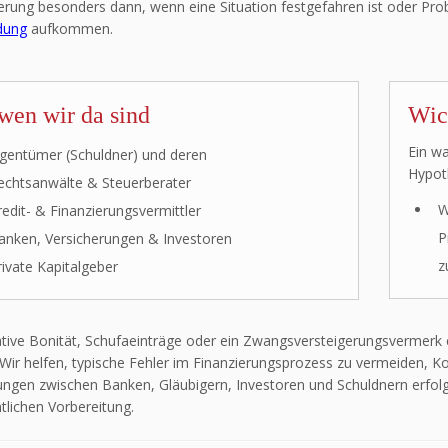
ierung besonders dann, wenn eine Situation festgefahren ist oder Pr
dung
aufkommen.
wen wir da sind
Wic
Ein wa
igentümer (Schuldner) und deren
Hypoth
echtsanwälte & Steuerberater
W
redit- & Finanzierungsvermittler
P
anken, Versicherungen & Investoren
z
rivate Kapitalgeber
ative Bonität, Schufaeinträge oder ein Zwangsversteigerungsvermerk
 Wir helfen, typische Fehler im Finanzierungsprozess zu vermeiden, K
ungen zwischen Banken, Gläubigern, Investoren und Schuldnern erfolg
tlichen Vorbereitung.