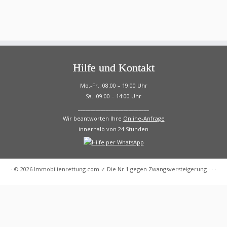
Hilfe und Kontakt
Mo.-Fr.: 08:00 – 19:00 Uhr
Sa.: 09:00 – 14:00 Uhr
____________________________
Wir beantworten Ihre
Online-Anfrage
innerhalb von 24 Stunden
·
© 2026
Immobilienrettung.com ✓ Die Nr.1 gegen Zwangsversteigerung
·
·
·