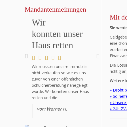
Mandantenmeinungen
Mit d
Wir
Sehr guter
Sie werde
konnten unser
Service
Geldgeber
Haus retten
eine droh
erarbeite
Lösungswege sehr individuell
Finanzwir
zugeschnitten. Engagiert,
Die Lösun
Wir mussten unsere Immobilie
verlässlich, freundlich und
richtig a
nicht verkaufen so wie es uns
schnell. Komeptente Beratung
zuvor von einer öffentlichen
und nachhaltige
Weitere 
Schuldnerberatung nahegelegt
Unterstützung. Sehr guter
» Droht b
wurde. Wir konnten unser Haus
Service.Empfehle ich sehr gerne
» So helf
retten und die...
weiter!
» Unsere
von: Werner H.
» 24h ZV
von: L-Bur