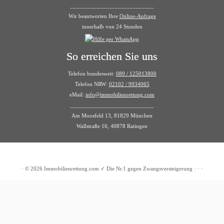
____________________________
Wir beantworten Ihre
Online-Anfrage
innerhalb von 24 Stunden
So erreichen Sie uns
Telefon bundesweit:
089 / 125013800
Telefon NRW:
02102 / 9934065
eMail:
info@immobilienrettung.com
____________________________
Am Moosfeld 13, 81829 München
Wallstraße 16, 40878 Ratingen
·
© 2026
Immobilienrettung.com ✓ Die Nr.1 gegen Zwangsversteigerung
·
·
·