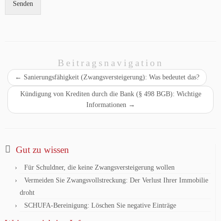
Senden
o
a
x
m
e
e
n
T
*
e
l
Beitragsnavigation
e
←
Sanierungsfähigkeit (Zwangsversteigerung): Was bedeutet das?
f
o
Kündigung von Krediten durch die Bank (§ 498 BGB): Wichtige
n
Informationen
→
n
u
m
m
e
Gut zu wissen
r
Für Schuldner, die keine Zwangsversteigerung wollen
Vermeiden Sie Zwangsvollstreckung: Der Verlust Ihrer Immobilie
droht
SCHUFA-Bereinigung: Löschen Sie negative Einträge