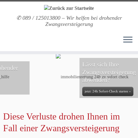
Zum
Inhalt
springen
✆ 089 / 125013800 – Wir helfen bei drohender
Zwangsversteigerung
Lässt sich Ihre
Zwangsversteigerung
abwenden?
jetzt: 24h Sofort-Check starten »
Diese Verluste drohen Ihnen im
Fall einer Zwangsversteigerung