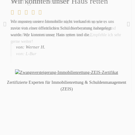
Wir konnten unser Haus retten
Sehr guter Service
Wir mussten unsere Immobilie nicht verkaufen so wie es uns
Lösungswege sehr individuell zugeschnitten. Engagiert,
zuvor von einer öffentlichen Schuldnerberatung nahegelegt
verlässlich, freundlich und schnell. Komeptente Beratung und
wurde. Wir konnten unser Haus retten und die...
nachhaltige Unterstützung. Sehr guter Service.Empfehle ich sehr
gerne weiter!
von: Werner H.
von: L-Bur
Zertifizierte Experten für Immobilienrettung & Schuldenmanagement
(ZEIS)